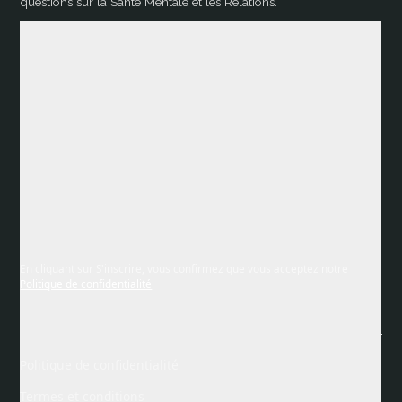
questions sur la Santé Mentale et les Relations.
En cliquant sur S'inscrire, vous confirmez que vous acceptez notre
Politique de confidentialité
Politique de confidentialité
Termes et conditions