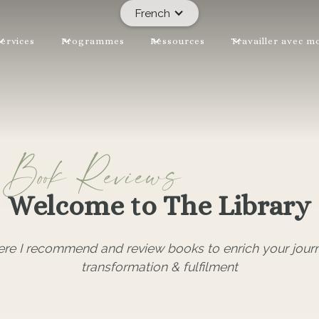
French
ervices
Programmes
Ressources
Travailler avec m
Book Reviews
Welcome to The Library
ere I recommend and review books to enrich your jour
transformation & fulfilment