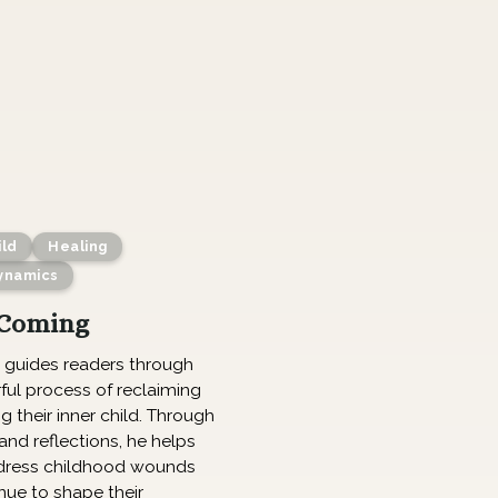
ild
Healing
ynamics
Coming
guides readers through
ful process of reclaiming
g their inner child. Through
and reflections, he helps
dress childhood wounds
nue to shape their