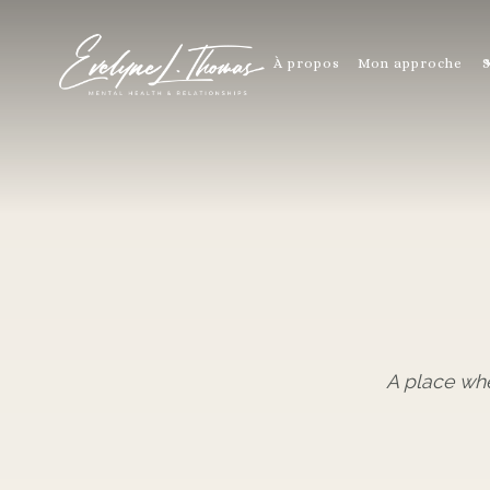
À propos
Mon approche
S
A place wh