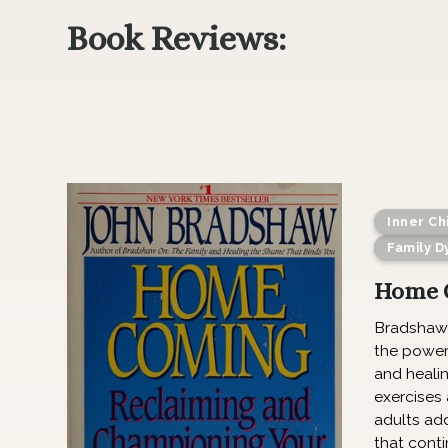
Book Reviews:
Inner Ch
Family D
Home 
Bradshaw 
the power
and healin
exercises 
adults ad
that conti