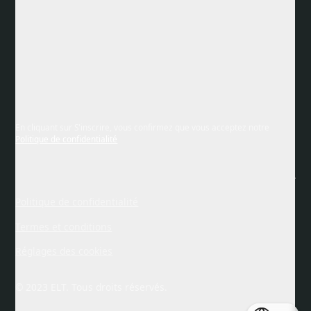
En cliquant sur S'inscrire, vous confirmez que vous acceptez notre
Politique de confidentialité
Politique de confidentialité
Termes et conditions
Réglages des cookies
© 2023 ELT. Tous droits réservés.