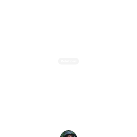
Relations
Votre Couple Peut-il
Survivre à l'Infidélité ?
Guide pour Guérir et se
Reconstruire