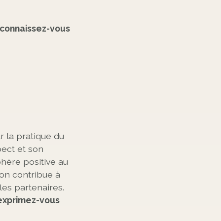
 connaissez-vous
r la pratique du
pect et son
phère positive au
ion contribue à
 les partenaires.
 exprimez-vous
?