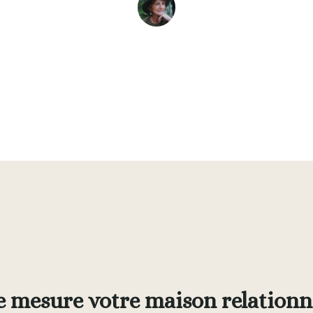
Evelyne L. Thomas
February 9, 2024
•
7
min read
e mesure votre maison relationnel