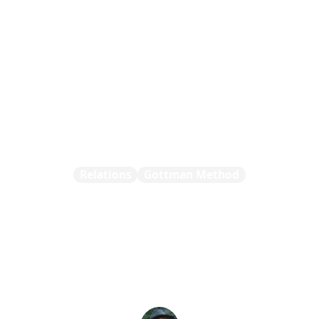
ervices
Programmes
Ressources
Travailler avec m
Relations
Gottman Method
quelle mesure votre 
tionnelle est-elle sol