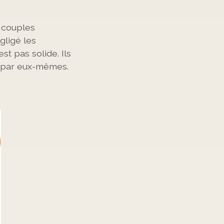
s couples
gligé les
t pas solide. Ils
t par eux-mêmes.