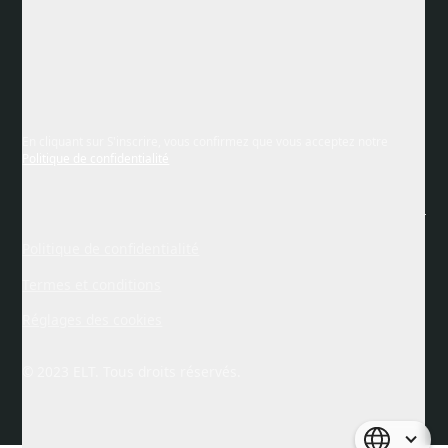
En cliquant sur S'inscrire, vous confirmez que vous acceptez notre
Politique de confidentialité
Politique de confidentialité
Termes et conditions
Réglages des cookies
© 2023 ELT. Tous droits réservés.