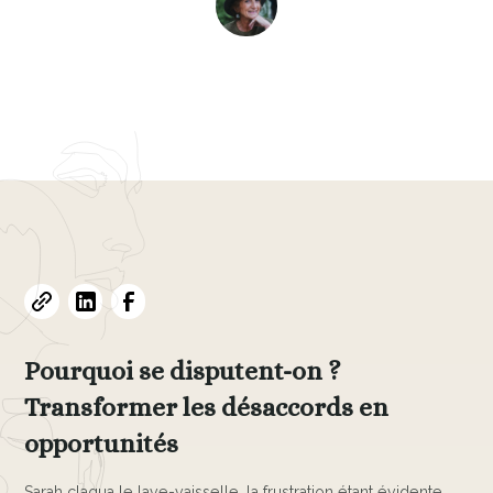
Evelyne L. Thomas
November 4, 2024
•
5
min read
Pourquoi se disputent-on ?
Transformer les désaccords en
opportunités
Sarah claqua le lave-vaisselle, la frustration étant évidente