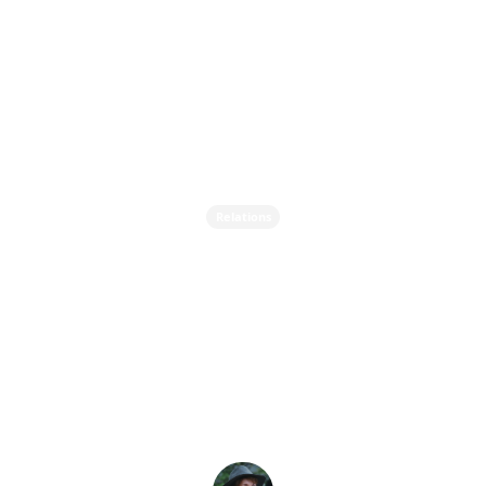
Relations
Pourquoi se disputent-on
? Transformer les
désaccords en
opportunités