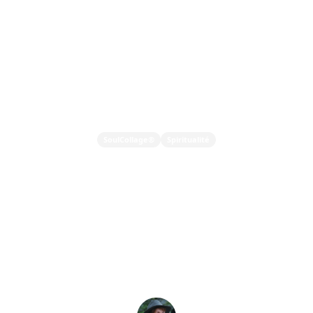
SoulCollage®
Spiritualité
Explorer SoulCollage® :
Créativité Epouse
Sagesse Intérieure et
Intuition