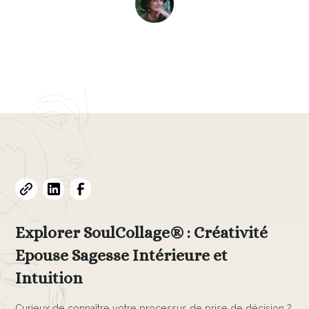
Evelyne L. Thomas
December 1, 2023
•
6
min read
Explorer SoulCollage® : Créativité
Epouse Sagesse Intérieure et
Intuition
Curieux de connaître votre processus de prise de décision ?