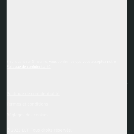
En cliquant sur S'inscrire, vous confirmez que vous acceptez notre
Politique de confidentialité
Politique de confidentialité
Termes et conditions
Réglages des cookies
© 2023 ELT. Tous droits réservés.