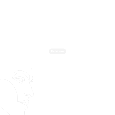
Relations
Vous Sentez-Vous
Réellement En Sécurité
Dans Votre Couple ? La
Question Controversée
Que Personne Ne Veut