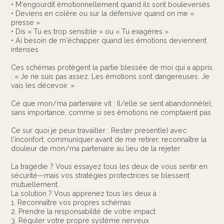
• M'engourdit émotionnellement quand ils sont bouleversés
• Deviens en colère ou sur la défensive quand on me «
presse »
• Dis « Tu es trop sensible » ou « Tu exagères »
• Ai besoin de m'échapper quand les émotions deviennent
intenses
Ces schémas protègent la partie blessée de moi qui a appris
: « Je ne suis pas assez. Les émotions sont dangereuses. Je
vais les décevoir. »
Ce que mon/ma partenaire vit : Il/elle se sent abandonné(e),
sans importance, comme si ses émotions ne comptaient pas
Ce sur quoi je peux travailler : Rester présent(e) avec
l'inconfort, communiquer avant de me retirer, reconnaître la
douleur de mon/ma partenaire au lieu de la rejeter
La tragédie ? Vous essayez tous les deux de vous sentir en
sécurité—mais vos stratégies protectrices se blessent
mutuellement.
La solution ? Vous apprenez tous les deux à :
1. Reconnaître vos propres schémas
2. Prendre la responsabilité de votre impact
3. Réguler votre propre système nerveux