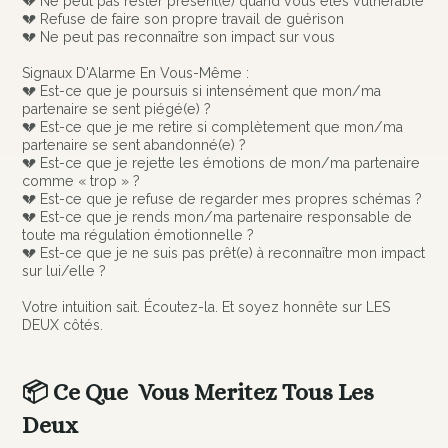
💔 Ne peut pas rester présent(e) quand vous êtes vulnérable
💔 Refuse de faire son propre travail de guérison
💔 Ne peut pas reconnaître son impact sur vous
Signaux D'Alarme En Vous-Même :
💔 Est-ce que je poursuis si intensément que mon/ma
partenaire se sent piégé(e) ?
💔 Est-ce que je me retire si complètement que mon/ma
partenaire se sent abandonné(e) ?
💔 Est-ce que je rejette les émotions de mon/ma partenaire
comme « trop » ?
💔 Est-ce que je refuse de regarder mes propres schémas ?
💔 Est-ce que je rends mon/ma partenaire responsable de
toute ma régulation émotionnelle ?
💔 Est-ce que je ne suis pas prêt(e) à reconnaître mon impact
sur lui/elle ?
Votre intuition sait. Écoutez-la. Et soyez honnête sur LES
DEUX côtés.
📦 Ce Que Vous Meritez Tous Les
Deux