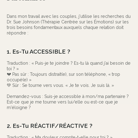
Dans mon travail avec les couples, j'utilise les recherches du
Dr. Sue Johnson (Thérapie Centrée sur les Émotions) sur les
trois besoins fondamentaux auxquels chaque relation doit
répondre :
1. Es-Tu ACCESSIBLE ?
Traduction : « Puis-je te joindre ? Es-tu là quand j'ai besoin de
toi ? »
💔 Pas sûr : Toujours distrait(e), sur son téléphone, « trop
occupé(e) »
💚 Sûr : Se tourne vers vous. « Je te vois. Je suis là. »
Demandez-vous : Suis-je accessible à mon/ma partenaire ?
Est-ce que je me tourne vers lui/elle ou est-ce que je
m'éloigne ?
2. Es-Tu RÉACTIF/RÉACTIVE ?
Traduction : « Ma douleur compte-t-elle pour toi ? »