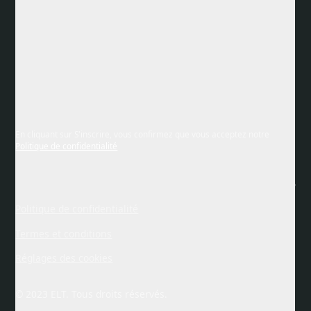
En cliquant sur S'inscrire, vous confirmez que vous acceptez notre
Politique de confidentialité
Politique de confidentialité
Termes et conditions
Réglages des cookies
© 2023 ELT. Tous droits réservés.