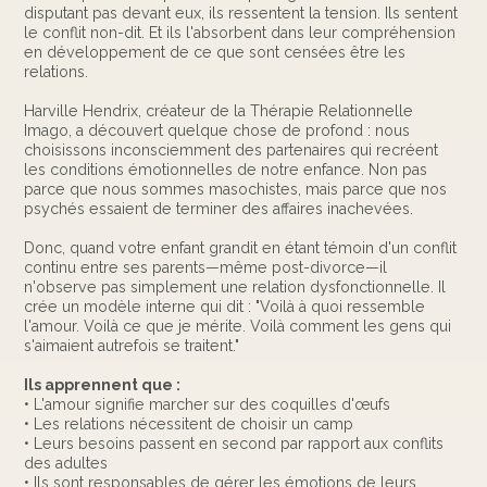
disputant pas devant eux, ils ressentent la tension. Ils sentent
le conflit non-dit. Et ils l'absorbent dans leur compréhension
en développement de ce que sont censées être les
relations.
Harville Hendrix, créateur de la Thérapie Relationnelle
Imago, a découvert quelque chose de profond : nous
choisissons inconsciemment des partenaires qui recréent
les conditions émotionnelles de notre enfance. Non pas
parce que nous sommes masochistes, mais parce que nos
psychés essaient de terminer des affaires inachevées.
Donc, quand votre enfant grandit en étant témoin d'un conflit
continu entre ses parents—même post-divorce—il
n'observe pas simplement une relation dysfonctionnelle. Il
crée un modèle interne qui dit : "Voilà à quoi ressemble
l'amour. Voilà ce que je mérite. Voilà comment les gens qui
s'aimaient autrefois se traitent."
Ils apprennent que :
• L'amour signifie marcher sur des coquilles d'œufs
• Les relations nécessitent de choisir un camp
• Leurs besoins passent en second par rapport aux conflits
des adultes
• Ils sont responsables de gérer les émotions de leurs